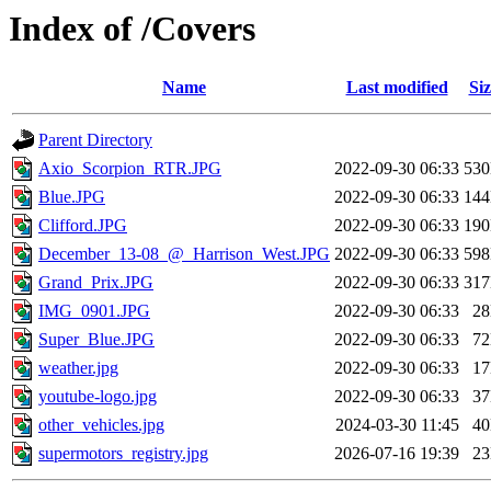
Index of /Covers
Name
Last modified
Siz
Parent Directory
Axio_Scorpion_RTR.JPG
2022-09-30 06:33
53
Blue.JPG
2022-09-30 06:33
14
Clifford.JPG
2022-09-30 06:33
19
December_13-08_@_Harrison_West.JPG
2022-09-30 06:33
59
Grand_Prix.JPG
2022-09-30 06:33
31
IMG_0901.JPG
2022-09-30 06:33
2
Super_Blue.JPG
2022-09-30 06:33
7
weather.jpg
2022-09-30 06:33
1
youtube-logo.jpg
2022-09-30 06:33
3
other_vehicles.jpg
2024-03-30 11:45
4
supermotors_registry.jpg
2026-07-16 19:39
2